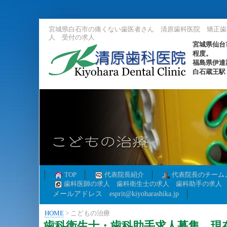
宮城県白石市の痛くない歯医者さん 清原歯科医院 矯正歯
人 受付の求人
宮城県仙台
程度。
福島県伊達
白石蔵王駅
TOP
代表院長紹介
代表院長のチーム
歯科医師の求人 歯科衛生士の求人 歯科助手の求人
メールアドレス esprit@kiyoharashika.jp
HOME
>
こどもの治療
歯科衛生士・歯科助手求人募集 現