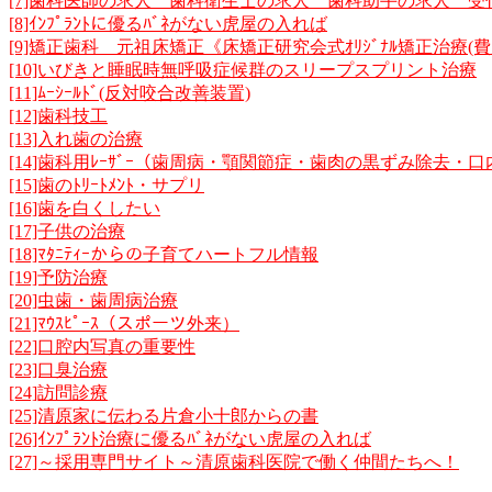
[7]歯科医師の求人 歯科衛生士の求人 歯科助手の求人 
[8]ｲﾝﾌﾟﾗﾝﾄに優るﾊﾞﾈがない虎屋の入れば
[9]矯正歯科 元祖床矯正《床矯正研究会式ｵﾘｼﾞﾅﾙ矯正治療(
[10]いびきと睡眠時無呼吸症候群のスリープスプリント治療
[11]ﾑｰｼｰﾙﾄﾞ(反対咬合改善装置)
[12]歯科技工
[13]入れ歯の治療
[14]歯科用ﾚｰｻﾞｰ（歯周病・顎関節症・歯肉の黒ずみ除去・
[15]歯のﾄﾘｰﾄﾒﾝﾄ・サプリ
[16]歯を白くしたい
[17]子供の治療
[18]ﾏﾀﾆﾃｨｰからの子育てハートフル情報
[19]予防治療
[20]虫歯・歯周病治療
[21]ﾏｳｽﾋﾟｰｽ（スポーツ外来）
[22]口腔内写真の重要性
[23]口臭治療
[24]訪問診療
[25]清原家に伝わる片倉小十郎からの書
[26]ｲﾝﾌﾟﾗﾝﾄ治療に優るﾊﾞﾈがない虎屋の入れば
[27]～採用専門サイト～清原歯科医院で働く仲間たちへ！