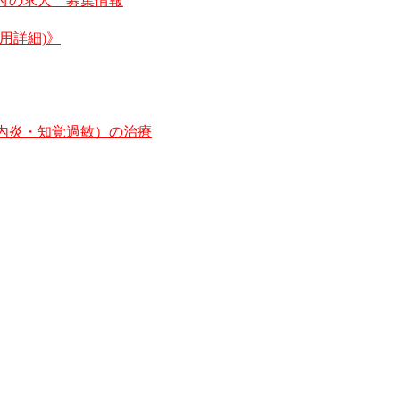
受付の求人 募集情報
費用詳細)》
口内炎・知覚過敏）の治療