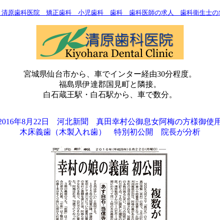
 清原歯科医院 矯正歯科 小児歯科 歯科 歯科医師の求人 歯科衛生士
宮城県仙台市から、車でインター経由30分程度。
福島県伊達郡国見町と隣接。
白石蔵王駅・白石駅から、車で数分。
2016年8月22日 河北新聞 真田幸村公御息女阿梅の方様御使
木床義歯（木製入れ歯） 特別初公開 院長が分析