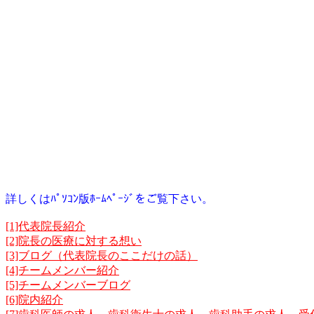
詳しくはﾊﾟｿｺﾝ版ﾎｰﾑﾍﾟｰｼﾞをご覧下さい。
[1]代表院長紹介
[2]院長の医療に対する想い
[3]ブログ（代表院長のここだけの話）
[4]チームメンバー紹介
[5]チームメンバーブログ
[6]院内紹介